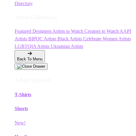
Directory
Artist Collections
Featured Designers
Artists to Watch
Creators to Watch
AAPI
Artists
BIPOC Artists
Black Artists
Celebrate Women Artists
LGBTQIA Artists
Ukrainian Artists
Back To Menu
Adult Apparel
T-Shirts
Shorts
New!