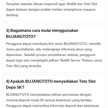
Tampilan website dibuat responsif agar Slot88 dan Toto Slot
dapat diakses dengan praktis melalui smartphone maupun
desktop.
3) Bagaimana cara mulai menggunakan
BUJANGTOTO?
Pengguna dapat membuka link resmi BUJANGTOTO, memilih
menu pendaftaran, lalu melengkapi informasi akun yang
diperlukan. Setelah proses pendaftaran selesai, pengguna
dapat login dan menjelajahi pilihan Slot88 Server Terbaru serta
Toto Slot yang tersedia.
4) Apakah BUJANGTOTO menyediakan Toto Slot
Depo 5K?
BUJANGTOTO menyediakan pilihan permainan dengan
minimal deposit mulai 5K sesuai ketentuan yang berlaku.
Pengguna dapat memeriksa informasi deposit dan ketentuan