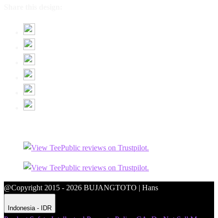
Share this design:
@Copyright 2015 - 2026 BUJANGTOTO | Hans
Indonesia - IDR