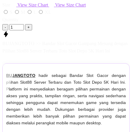
Size
View Size Chart
View Size Chart
S
M
L
XL
Quantity
-
+
BUJANGTOTO >> Bandar Slot Gacor Gampang Menang dengan
Pilihan Slot88 Server Terbaru Toto Slot Depo 5K Hari Ini
BUJANGTOTO
hadir sebagai Bandar Slot Gacor dengan
pilihan Slot88 Server Terbaru dan Toto Slot Depo 5K Hari Ini.
Platform ini menyediakan beragam pilihan permainan dengan
akses yang praktis, tampilan ringan, serta navigasi sederhana
sehingga pengguna dapat menemukan game yang tersedia
dengan lebih mudah. Dukungan berbagai provider juga
memberikan lebih banyak pilihan permainan yang dapat
diakses melalui perangkat mobile maupun desktop.