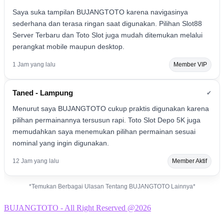
Saya suka tampilan BUJANGTOTO karena navigasinya
sederhana dan terasa ringan saat digunakan. Pilihan Slot88
Server Terbaru dan Toto Slot juga mudah ditemukan melalui
perangkat mobile maupun desktop.
1 Jam yang lalu
Member VIP
Taned - Lampung
✔
Menurut saya BUJANGTOTO cukup praktis digunakan karena
pilihan permainannya tersusun rapi. Toto Slot Depo 5K juga
memudahkan saya menemukan pilihan permainan sesuai
nominal yang ingin digunakan.
12 Jam yang lalu
Member Aktif
*Temukan Berbagai Ulasan Tentang BUJANGTOTO Lainnya*
BUJANGTOTO - All Right Reserved @2026